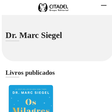
Skip
to
Abri
Fech
content
men
men
mobi
mobi
Dr. Marc Siegel
Livros publicados