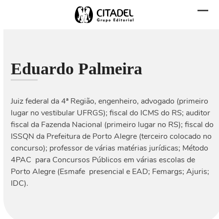
Skip
to
Abri
Fech
content
men
men
mobi
mobi
Eduardo Palmeira
Juiz federal da 4ª Região, engenheiro, advogado (primeiro
lugar no vestibular UFRGS); fiscal do ICMS do RS; auditor
fiscal da Fazenda Nacional (primeiro lugar no RS); fiscal do
ISSQN da Prefeitura de Porto Alegre (terceiro colocado no
concurso); professor de várias matérias jurídicas; Método
4PAC  para Concursos Públicos em várias escolas de
Porto Alegre (Esmafe  presencial e EAD; Femargs; Ajuris;
IDC).