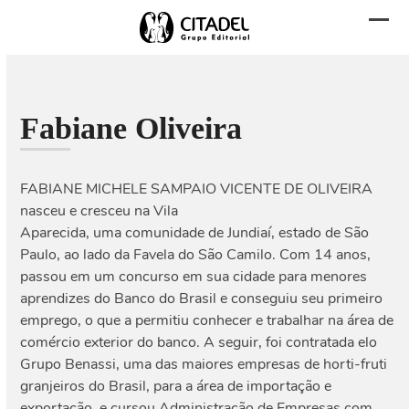
Skip
to
Abri
Fech
content
men
men
mobi
mobi
Fabiane Oliveira
FABIANE MICHELE SAMPAIO VICENTE DE OLIVEIRA
nasceu e cresceu na Vila
Aparecida, uma comunidade de Jundiaí, estado de São
Paulo, ao lado da Favela do São Camilo. Com 14 anos,
passou em um concurso em sua cidade para menores
aprendizes do Banco do Brasil e conseguiu seu primeiro
emprego, o que a permitiu conhecer e trabalhar na área de
comércio exterior do banco. A seguir, foi contratada elo
Grupo Benassi, uma das maiores empresas de horti-fruti
granjeiros do Brasil, para a área de importação e
exportação, e cursou Administração de Empresas com