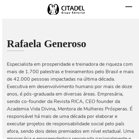
Skip
to
Abri
Fech
content
men
men
mobi
mobi
Rafaela Generoso
Especialista em prosperidade e treinadora de riqueza com
mais de 1.700 palestras e treinamentos pelo Brasil e mais
de 42.000 pessoas impactadas na última década.
Executiva em desenvolvimento humano por mais de doze
anos, é pós-graduada em diversas áreas. Empresária,
sendo co-founder da Revista RICA, CEO founder da
Academia Vida Divina, Mentora de Mulheres Prósperas. É
responsável há mais de uma década por elaborar e
executar projetos de responsabilidade social pelo país
afora, sendo dois deles premiados em nível estadual. Uma
empresária e empreendedora renomada nacionalmente e