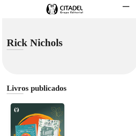
Skip
to
Abri
Fech
content
men
men
mobi
mobi
Rick Nichols
Livros publicados