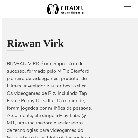
Skip
to
Abri
Fech
content
men
men
mobi
mobi
Rizwan Virk
RIZWAN VIRK é um empresário de
sucesso, formado pelo MIT e Stanford,
pioneiro de videogames, produtor de
fi lmes, investidor e autor best-seller.
Os videogames de Riz, incluindo Tap
Fish e Penny Dreadful: Demimonde,
foram jogados por milhões de pessoas.
Atualmente, ele dirige a Play Labs @
MIT, uma incubadora e aceleradora
de tecnologias para videogames do
Massachusetts Institute of Technology.