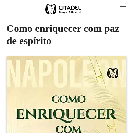
Skip
to
Abri
Fech
content
men
men
Como enriquecer com paz
mobi
mobi
de espírito