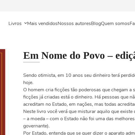
Livros
Mais vendidos
Nossos autores
Blog
Quem somos
Fa
Em Nome do Povo – ediçã
Sendo otimista, em 10 anos seu dinheiro terá perd
hoje.
O homem cria ficções tão poderosas que chegam a se
ficções já criadas está o dinheiro. Há pessoas que 
acreditam no Estado, em nações, mas todas acredita
Neste livro você verá que misturar aquilo que exis
– a moeda – com o Estado não foi uma das melhores 
governante).
Por Estado, entenda que se quer dizer o aparato admi