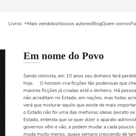
Livros
Mais vendidos
Nossos autores
Blog
Quem somos
Fa
Em nome do Povo
Sendo otimista, em 10 anos seu dinheiro terá perd
hoje. O homem cria ficções tão poderosas que cheg
maiores ficções já criadas está o dinheiro. Há pess
não acreditam no Estado, em nações, mas todas acr
verá que misturar aquilo que existe de mais impor
o Estado não foi uma das melhores ideias (exceto s
Estado, entenda que se quer dizer o aparato administ
governos vêm e vão, e podem mudar a cada poucos an
muda muito menos, quase sempre crescendo de tam