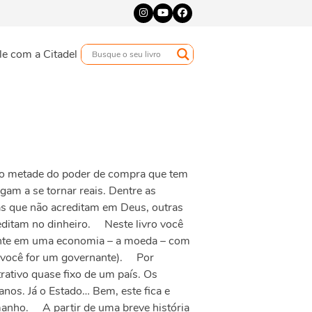
Instagram
YouTube
Facebook
le com a Citadel
ido metade do poder de compra que tem
am a se tornar reais. Dentre as
oas que não acreditam em Deus, outras
editam no dinheiro. Neste livro você
tante em uma economia – a moeda – com
e você for um governante). Por
rativo quase fixo de um país. Os
os. Já o Estado… Bem, este fica e
anho. A partir de uma breve história