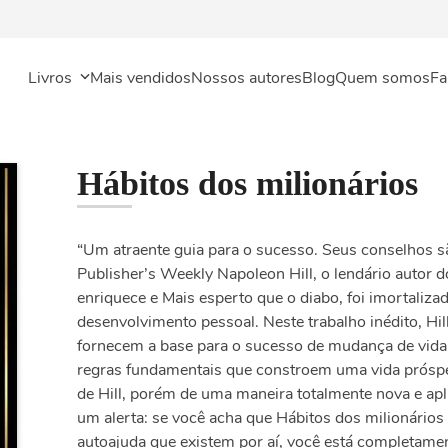
Livros
Mais vendidos
Nossos autores
Blog
Quem somos
Fa
Hábitos dos milionários
“Um atraente guia para o sucesso. Seus conselhos sã
Publisher’s Weekly Napoleon Hill, o lendário autor 
enriquece e Mais esperto que o diabo, foi imortaliza
desenvolvimento pessoal. Neste trabalho inédito, Hi
fornecem a base para o sucesso de mudança de vida.
regras fundamentais que constroem uma vida prósper
de Hill, porém de uma maneira totalmente nova e apli
um alerta: se você acha que Hábitos dos milionários
autoajuda que existem por aí, você está completamen