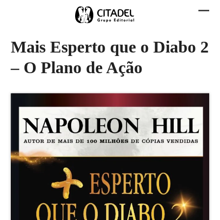
Skip
to
Abri
Fech
content
men
men
Mais Esperto que o Diabo 2
mobi
mobi
– O Plano de Ação