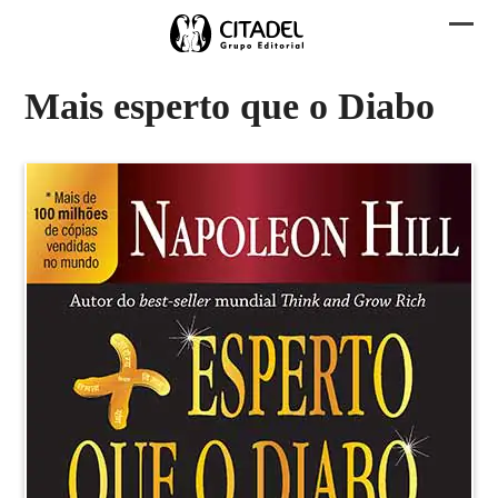
Skip
to
Abri
Fech
content
men
men
Mais esperto que o Diabo
mobi
mobi