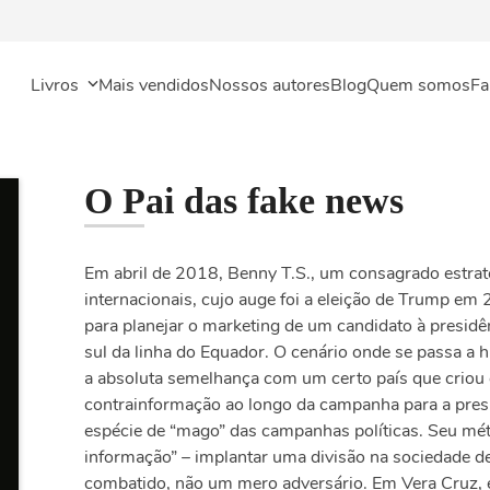
Livros
Mais vendidos
Nossos autores
Blog
Quem somos
Fa
O Pai das fake news
Em abril de 2018, Benny T.S., um consagrado estrat
internacionais, cujo auge foi a eleição de Trump em 2
para planejar o marketing de um candidato à presidên
sul da linha do Equador. O cenário onde se passa a h
a absoluta semelhança com um certo país que criou
contrainformação ao longo da campanha para a pres
espécie de “mago” das campanhas políticas. Seu mé
informação” – implantar uma divisão na sociedade de
combatido, não um mero adversário. Em Vera Cruz, e