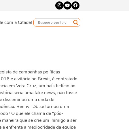
Instagram
YouTube
Facebook
le com a Citadel
egista de campanhas políticas
016 e a vitória no Brexit, é contratado
cia em Vera Cruz, um país fictício ao
istória seria uma fake news, não fosse
 e disseminou uma onda de
idência. Benny T.S. se tornou uma
todo? O que ele chama de “pós-
 maneira que se crie um inimigo a ser
le enfrenta a mediocridade da equipe