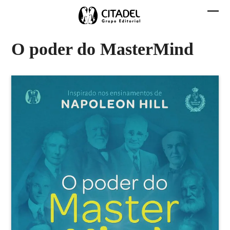
Skip
to
Abri
Fech
content
men
men
O poder do MasterMind
mobi
mobi