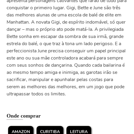
apresenta personagens cativantes que farão de tudo para
conquistar o primeiro lugar. Gigi, Bette e June são três
das melhores alunas de uma escola de balé de elite em
Manhattan. A novata Gigi, de espírito indomável, só quer
dançar – mas o próprio ato pode matá-la. A privilegiada
Bette sonha em escapar da sombra de sua irmã, grande
estrela do balé, o que traz à tona um lado perigoso. E a
perfeccionista June precisa conseguir um papel principal
este ano ou sua mãe controladora acabará para sempre
com seus sonhos de dançarina. Quando cada bailarina é
ao mesmo tempo amiga e inimiga, as garotas irão se
sacrificar, manipular e apunhalar pelas costas para
serem as melhores das melhores, em um jogo que pode
ultrapassar todos os limites.
Onde comprar
AMAZON
CURITIBA
LEITURA