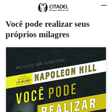
Skip
to
Abri
Fech
content
men
men
Você pode realizar seus
mobi
mobi
próprios milagres