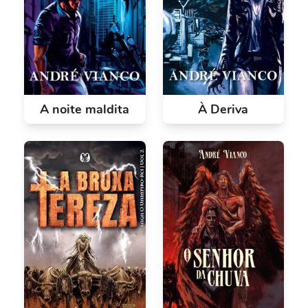
A noite maldita
À Deriva