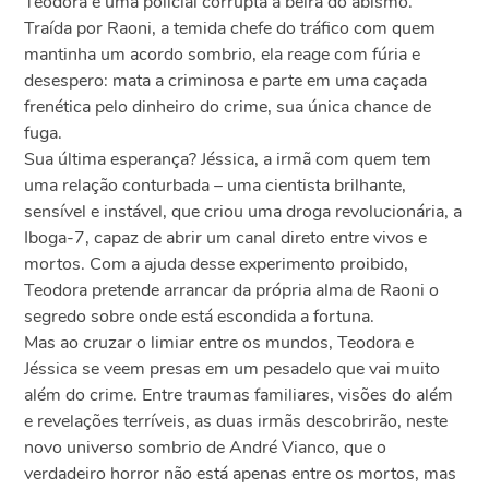
Teodora é uma policial corrupta à beira do abismo.
Traída por Raoni, a temida chefe do tráfico com quem
mantinha um acordo sombrio, ela reage com fúria e
desespero: mata a criminosa e parte em uma caçada
frenética pelo dinheiro do crime, sua única chance de
fuga.
Sua última esperança? Jéssica, a irmã com quem tem
uma relação conturbada – uma cientista brilhante,
sensível e instável, que criou uma droga revolucionária, a
Iboga-7, capaz de abrir um canal direto entre vivos e
mortos. Com a ajuda desse experimento proibido,
Teodora pretende arrancar da própria alma de Raoni o
segredo sobre onde está escondida a fortuna.
Mas ao cruzar o limiar entre os mundos, Teodora e
Jéssica se veem presas em um pesadelo que vai muito
além do crime. Entre traumas familiares, visões do além
e revelações terríveis, as duas irmãs descobrirão, neste
novo universo sombrio de André Vianco, que o
verdadeiro horror não está apenas entre os mortos, mas