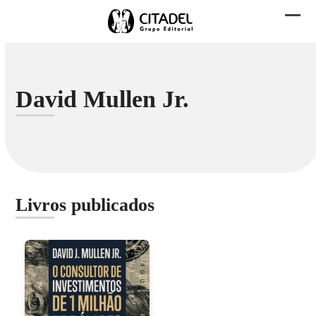
Skip
to
Abri
Fech
content
men
men
mobi
mobi
David Mullen Jr.
Livros publicados