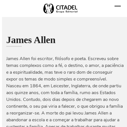
Skip
to
Abri
Fech
content
men
men
mobi
mobi
James Allen
James Allen foi escritor, filósofo e poeta. Escreveu sobre
temas complexos como a fé, o destino, o amor, a paciência
e a espiritualidade, mas teve o raro dom de conseguir
expor os temas de modo simples e compreensível.
Nasceu em 1864, em Leicester, Inglaterra, de onde partiu
aos quinze anos, com toda a família, rumo aos Estados
Unidos. Contudo, dois dias depois de chegarem ao novo
continente, o seu pai viria a falecer, o que obrigou a família
a reorganizar-se. A morte do pai levou James Allen a
abandonar a escola e a começar a trabalhar para ajudar a
sustentar a família. Apesar de trabalhar durante muitas