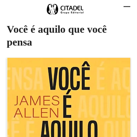
Skip
to
Abri
Fech
content
men
men
Você é aquilo que você
mobi
mobi
pensa