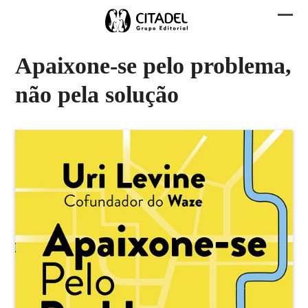
Skip
to
Abri
Fech
content
men
men
Apaixone-se pelo problema,
mobi
mobi
não pela solução