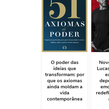
O poder das
Novo
ideias que
Luca
transformam: por
e
que os axiomas
dep
ainda moldam a
emo
vida
redef
contemporânea