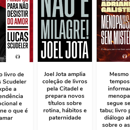
Mesmo
Joel Jota amplia
 livro de
tempos
coleção de livros
s Scudeler
informa
pela Citadel e
xpõe a
menopa
prepara novos
endência
segue s
títulos sobre
cional e
tabu; livro
rotina, hábitos e
ine o que é
diálogo a
paternidade
amar
sobre o a