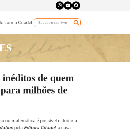
Instagram
YouTube
Facebook
le com a Citadel
ES
s inéditos de quem
 para milhões de
a ou matemática é possível estudar a
ndation
pela
Editora Citadel
, a casa