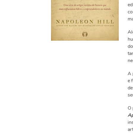
ed
co
mo
Al
hu
do
ta
ne
A 
e 
de
se
O 
Ap
in
ar