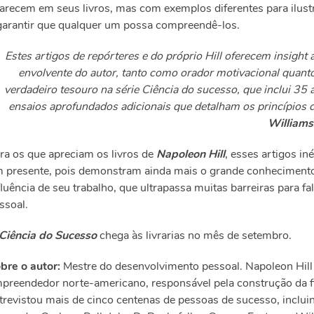
arecem em seus livros, mas com exemplos diferentes para ilus
garantir que qualquer um possa compreendê-los.
Estes artigos de repórteres e do próprio Hill oferecem insight 
envolvente do autor, tanto como orador motivacional quanto
verdadeiro tesouro na série Ciência do sucesso, que inclui 35 
ensaios aprofundados adicionais que detalham os princípios 
Williams
ra os que apreciam os livros de
Napoleon Hill
, esses artigos i
 presente, pois demonstram ainda mais o grande conhecimento
fluência de seu trabalho, que ultrapassa muitas barreiras para f
ssoal.
Ciência do Sucesso
chega às livrarias no mês de setembro.
bre o autor:
Mestre do desenvolvimento pessoal. Napoleon Hill
preendedor norte-americano, responsável pela construção da fi
trevistou mais de cinco centenas de pessoas de sucesso, inclu