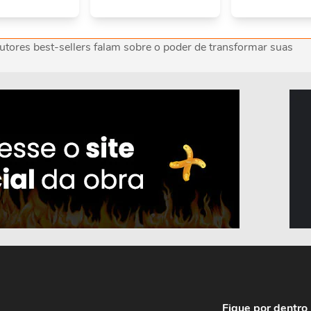
tores best-sellers falam sobre o poder de transformar suas
Fique por dentro