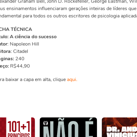
exander Graham Bell, John D. Rockefeller, George Eastman, Wil
us ensinamentos influenciaram gerações inteiras de líderes qu
ndamental para todos os outros escritores de psicologia aplicad
ICHA TÉCNICA
tulo:
A ciência do sucesso
tor
: Napoleon Hill
itora
: Citadel
ginas:
240
eço:
R$44,90
ra baixar a capa em alta, clique
aqui.