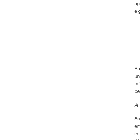
ap
e 
Pa
um
in
pe
A 
So
em
en