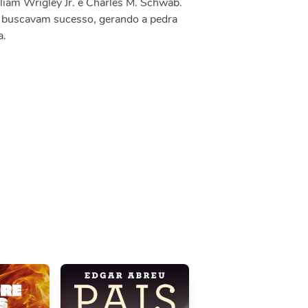
liam Wrigley Jr. e Charles M. Schwab.
e buscavam sucesso, gerando a pedra
a.