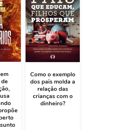
 em
Como o exemplo
 de
dos pais molda a
ção,
relação das
usa
crianças com o
endo
dinheiro?
 propõe
berto
ssunto