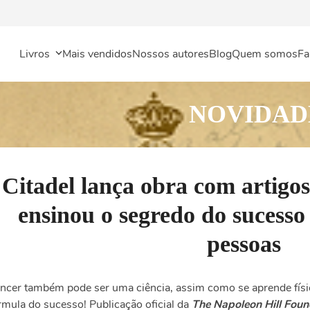
Livros
Mais vendidos
Nossos autores
Blog
Quem somos
Fa
NOVIDAD
Citadel lança obra com artigo
ensinou o segredo do sucesso
pessoas
ncer também pode ser uma ciência, assim como se aprende físic
rmula do sucesso! Publicação oficial da
The Napoleon Hill Fou