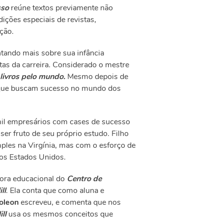
sso
reúne textos previamente não
ições especiais de revistas,
ção.
ntando mais sobre sua infância
tas da carreira. Considerado o mestre
livros pelo mundo.
Mesmo depois de
s que buscam sucesso no mundo dos
mil empresários com cases de sucesso
 ser fruto de seu próprio estudo. Filho
ples na Virgínia, mas com o esforço de
dos Estados Unidos.
etora educacional do
Centro de
ll
. Ela conta que como aluna e
leon
escreveu, e comenta que nos
ill
usa os mesmos conceitos que