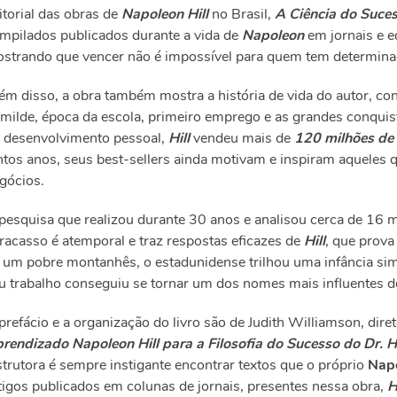
itorial das obras de
Napoleon Hill
no Brasil,
A Ciência do Suce
mpilados publicados durante a vida de
Napoleon
em jornais e ed
strando que vencer não é impossível para quem tem determina
ém disso, a obra também mostra a história de vida do autor, co
milde, época da escola, primeiro emprego e as grandes conquis
 desenvolvimento pessoal,
Hill
vendeu mais de
120 milhões de 
ntos anos, seus best-sellers ainda motivam e inspiram aquele
gócios.
pesquisa que realizou durante 30 anos e analisou cerca de 16 
fracasso é atemporal e traz respostas eficazes de
Hill
, que prova
 um pobre montanhês, o estadunidense trilhou uma infância sim
u trabalho conseguiu se tornar um dos nomes mais influentes 
prefácio e a organização do livro são de Judith Williamson, dir
rendizado Napoleon Hill para a Filosofia do Sucesso do Dr. Hi
strutora é sempre instigante encontrar textos que o próprio
Napo
tigos publicados em colunas de jornais, presentes nessa obra,
H