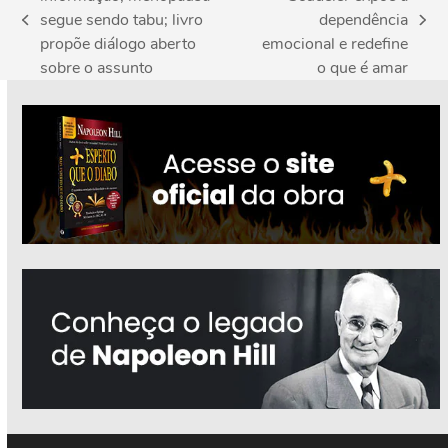
segue sendo tabu; livro
dependência
previous
next
propõe diálogo aberto
emocional e redefine
post:
post:
sobre o assunto
o que é amar