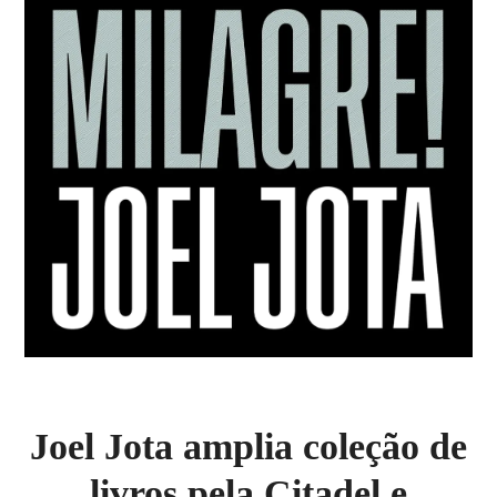
Joel Jota amplia coleção de
livros pela Citadel e