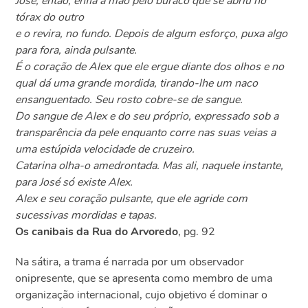
José, então, enfia a mão pelo buraco que se abriu no
tórax do outro
e o revira, no fundo. Depois de algum esforço, puxa algo
para fora, ainda pulsante.
É o coração de Alex que ele ergue diante dos olhos e no
qual dá uma grande mordida, tirando-lhe um naco
ensanguentado. Seu rosto cobre-se de sangue.
Do sangue de Alex e do seu próprio, expressado sob a
transparência da pele enquanto corre nas suas veias a
uma estúpida velocidade de cruzeiro.
Catarina olha-o amedrontada. Mas ali, naquele instante,
para José só existe Alex.
Alex e seu coração pulsante, que ele agride com
sucessivas mordidas e tapas.
Os canibais da Rua do Arvoredo
, pg. 92
Na sátira, a trama é narrada por um observador
onipresente, que se apresenta como membro de uma
organização internacional, cujo objetivo é dominar o