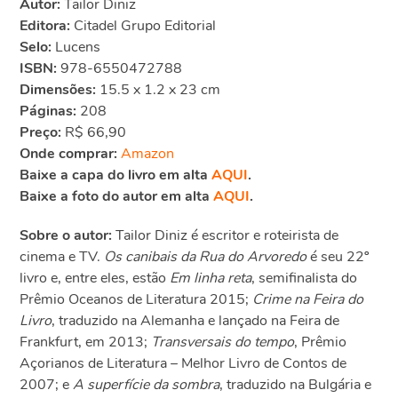
Autor:
Tailor Diniz
Editora:
Citadel Grupo Editorial
Selo:
Lucens
ISBN:
978-6550472788
Dimensões:
15.5 x 1.2 x 23 cm
Páginas:
208
Preço:
R$ 66,90
Onde comprar:
Amazon
Baixe a capa do livro em alta
AQUI
.
Baixe a foto do autor em alta
AQUI
.
Sobre o autor:
Tailor Diniz é escritor e roteirista de
cinema e TV.
Os canibais da Rua do Arvoredo
é seu 22º
livro e, entre eles, estão
Em linha reta
, semifinalista do
Prêmio Oceanos de Literatura 2015;
Crime na Feira do
Livro
, traduzido na Alemanha e lançado na Feira de
Frankfurt, em 2013;
Transversais do tempo
, Prêmio
Açorianos de Literatura – Melhor Livro de Contos de
2007; e
A superfície da sombra
, traduzido na Bulgária e