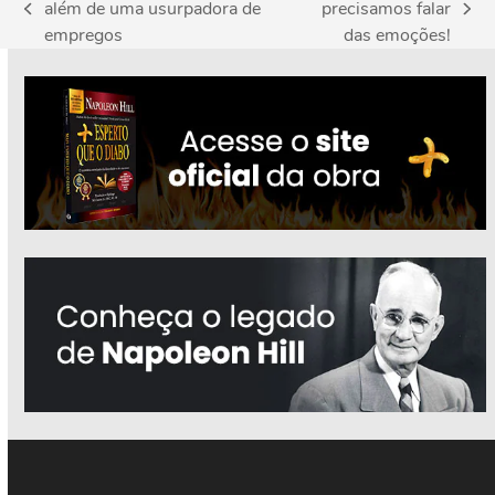
além de uma usurpadora de
precisamos falar
previous
next
empregos
das emoções!
post:
post: