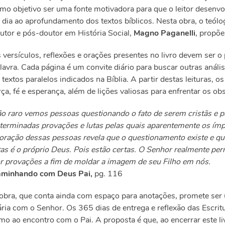
mo objetivo ser uma fonte motivadora para que o leitor desenv
 dia ao aprofundamento dos textos bíblicos. Nesta obra, o teólo
utor e pós-doutor em História Social,
Magno Paganelli
, propõe
 versículos, reflexões e orações presentes no livro devem ser o
lavra. Cada página é um convite diário para buscar outras anál
 textos paralelos indicados na Bíblia. A partir destas leituras,
rça, fé e esperança, além de lições valiosas para enfrentar os ob
o raro vemos pessoas questionando o fato de serem cristãs e 
terminadas provações e lutas pelas quais aparentemente os ím
oração dessas pessoas revela que o questionamento existe e qu
tas é o próprio Deus. Pois estão certas. O Senhor realmente pe
r provações a fim de moldar a imagem de seu Filho em nós.
minhando com Deus Pai,
pg. 116
obra, que conta ainda com espaço para anotações, promete se
ária com o Senhor. Os 365 dias de entrega e reflexão das Escr
mo ao encontro com o Pai. A proposta é que, ao encerrar este liv