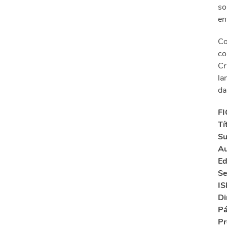
so
en
Co
co
Cr
la
d
F
Tí
Su
Au
Ed
Se
IS
Di
Pá
Pr