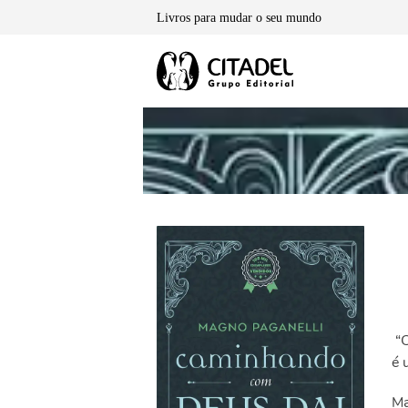
Skip
Livros para mudar o seu mundo
to
content
“
é 
Ma