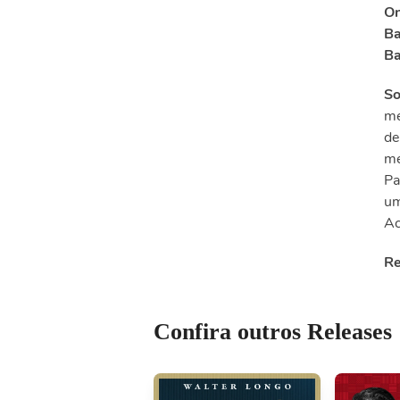
On
Ba
Ba
So
me
de
me
Pa
um
Ac
Re
Confira outros Releases