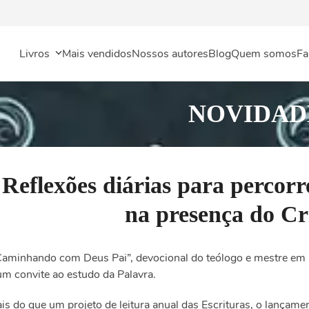
Livros
Mais vendidos
Nossos autores
Blog
Quem somos
Fa
NOVIDAD
Reflexões diárias para percorre
na presença do Cr
Caminhando com Deus Pai
”
,
devocional
do teólogo e mestre em
um convite ao estudo da Palavra.
is do que um projeto de leitura anual das Escrituras, o lançame