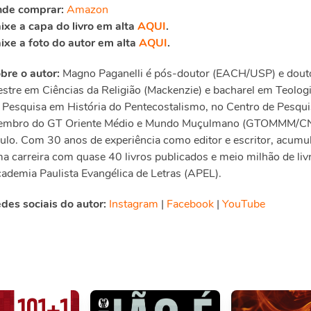
de comprar:
Amazon
ixe a capa do livro em alta
AQUI
.
ixe a foto do autor em alta
AQUI
.
bre o autor:
Magno Paganelli é pós-doutor (EACH/USP) e douto
stre em Ciências da Religião (Mackenzie) e bacharel em Teolog
 Pesquisa em História do Pentecostalismo, no Centro de Pesqui
mbro do GT Oriente Médio e Mundo Muçulmano (GTOMMM/CNPq
ulo. Com 30 anos de experiência como editor e escritor, acumu
a carreira com quase 40 livros publicados e meio milhão de liv
ademia Paulista Evangélica de Letras (APEL).
des sociais do autor:
Instagram
|
Facebook
|
YouTube