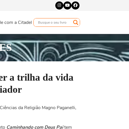
Instagram
YouTube
Facebook
le com a Citadel
ES
r a trilha da vida
iador
Ciências da Religião Magno Paganelli
,
nto
Caminhando com Deus Pai
tem