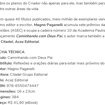
bre os planos do Criador não apenas para ele, mas também para 
tre outras áreas da vida.
m quase 40 títulos publicados, meio milhão de exemplares vend
mo editor e escritor,
Magno Paganelli
acumula sete prêmios da 
istãos (ASEC) e ocupa a cadeira número 10 da
Academia Paulis
nçamento
Caminhando com Deus Pai
, o autor marca também a e
a
Citadel
,
Acaz Editorial
.
ICHA TÉCNICA
tulo:
Caminhando com Deus Pai
btítulo:
Reflexões e orações diárias para estar mais próximo do
tor:
Magno Paganelli
itora:
Citadel Grupo Editorial
lo:
Acaz Editorial
BN:
978-6550474447
mensões:
16 x 23cm
ginas:
384
eço:
R$ 41,90 (eBook)