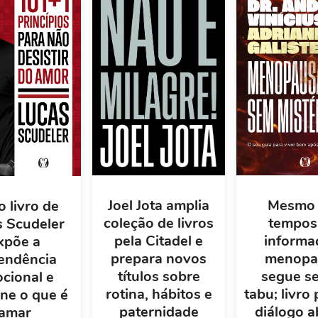
Mesmo
Joel Jota amplia
 livro de
tempos
coleção de livros
s Scudeler
informa
pela Citadel e
xpõe a
menopa
prepara novos
endência
segue s
títulos sobre
cional e
tabu; livro
rotina, hábitos e
ine o que é
diálogo a
paternidade
amar