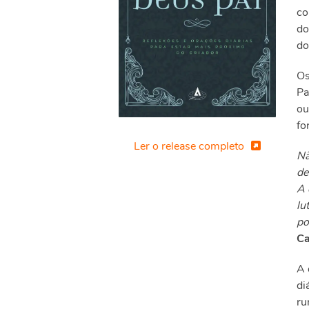
co
do
do
Os
Pa
ou
fo
Ler o release completo
Nã
de
A 
lu
po
Ca
A 
di
ru