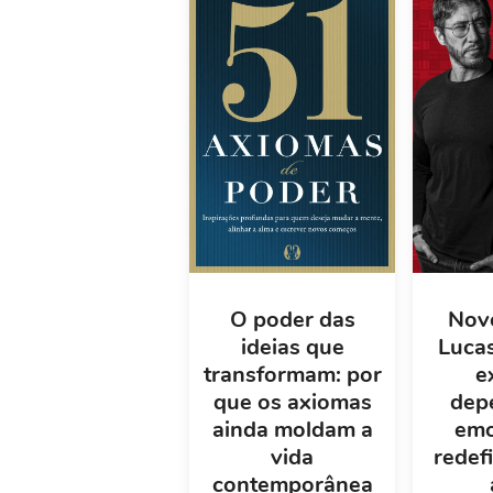
O poder das
Novo
ideias que
Luca
transformam: por
e
que os axiomas
dep
ainda moldam a
emo
vida
redef
contemporânea