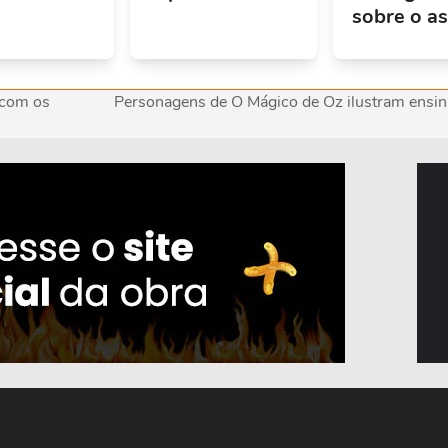
sobre o a
 com os
Personagens de O Mágico de Oz ilustram ensi
next
post: