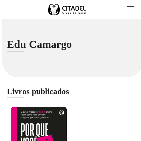
Skip
to
Abri
Fech
content
men
men
mobi
mobi
Edu Camargo
Livros publicados