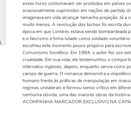
esses livros costumavam ser proibidos em países so
ocasionalmente suprimidos em nações de partido ún
imaginava em vida alcançar tamanha projeção. Já a c
muito menos. A revolução dos bichos foi escrita du
época em que Londres estava sendo bombardeada pel
e o fascismo e tinha lutado como soldado voluntário
escolheu este momento pouco propício para escrever
Comunismo Soviético. Em 1984, o autor fez uso ext
crueldade. Em sua vida, ele testemunhou o comport
internatos ingleses; depois, enquanto servia como po
campo de guerra. O romance demonstra a impotência
humano frente às práticas de manipulação em massa
regimes unilaterais e formou senso crítico em difer
nenhuma dúvida, uma das maiores obras da história
ACOMPANHA MARCADOR EXCLUSIVO NA CAPA