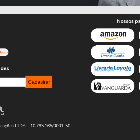
Nossos pa
ebook
ades
licações LTDA – 10.795.165/0001-50