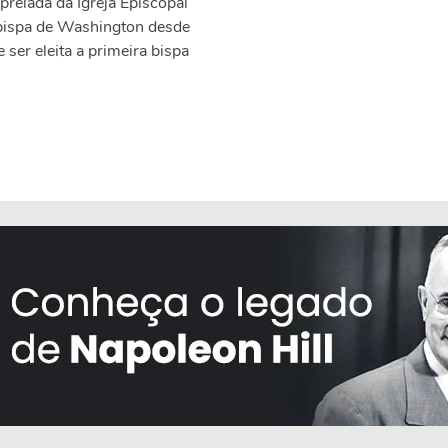
relada da Igreja Episcopal
bispa de Washington desde
ser eleita a primeira bispa