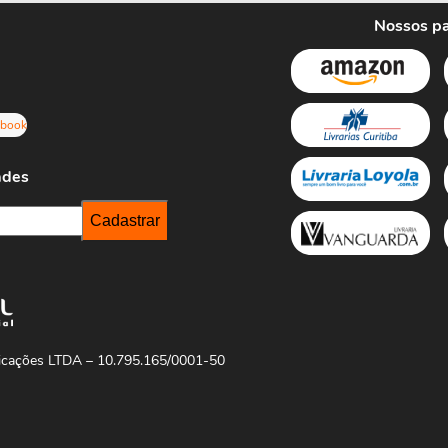
Nossos pa
ebook
ades
licações LTDA – 10.795.165/0001-50