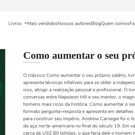
Livros
Mais vendidos
Nossos autores
Blog
Quem somos
Fa
Como aumentar o seu pró
O clássico Como aumentar o seu próprio salário, livr
apresenta técnicas infalíveis para se obter a indepen
isso, atingir a realização pessoal e profissional. O li
conversas entre Napoleon Hill e seu mentor, o mag
homens mais ricos da história. Como aumentar o seu 
formato pergunta–resposta e apresenta em detalhes o
para construir seu império. Andrew Carnegie foi o l
do aço norte-americana no final do século 19. Em val
cerca de US$ 80 bilhões, o que faria dele o homem