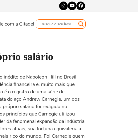
Instagram
YouTube
Facebook
le com a Citadel
prio salário
o inédito de Napoleon Hill no Brasil,
dência financeira e, muito mais que
vro é o registro de uma série de
nata do aço Andrew Carnegie, um dos
próprio salário foi redigido no
s princípios que Carnegie utilizou
íder da fenomenal expansão da indústria
ores atuais, sua fortuna equivaleria a
 mais rico do mundo. Foi Carnegie quem