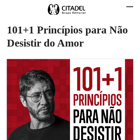
Skip
to
Abri
Fech
content
men
men
101+1 Princípios para Não
mobi
mobi
Desistir do Amor